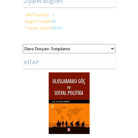
Ziyaret Bilgileri
Aktif Ziyaretçi
3
Bugün Toplam
80
Toplam Ziyaret
693161
KİTAP